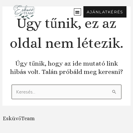
Ugrás
a
AJÁNLATKÉRÉS
tartalomra
Úgy tűnik, ez az
oldal nem létezik.
Úgy tűnik, hogy az ide mutató link
hibás volt. Talán próbáld meg keresni?
Keresés:
EsküvőTeam