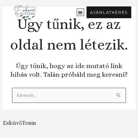
Ugrás
a
AJÁNLATKÉRÉS
tartalomra
Úgy tűnik, ez az
oldal nem létezik.
Úgy tűnik, hogy az ide mutató link
hibás volt. Talán próbáld meg keresni?
Keresés:
EsküvőTeam