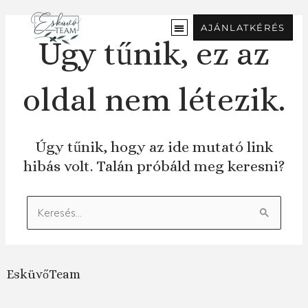
Ugrás
a
AJÁNLATKÉRÉS
tartalomra
Úgy tűnik, ez az
oldal nem létezik.
Úgy tűnik, hogy az ide mutató link
hibás volt. Talán próbáld meg keresni?
Keresés:
EsküvőTeam