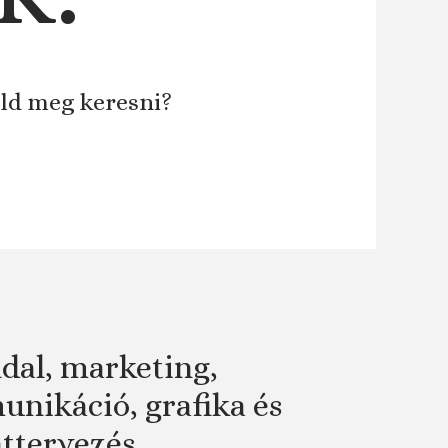
áld meg keresni?
dal, marketing,
nikáció, grafika és
attervezés