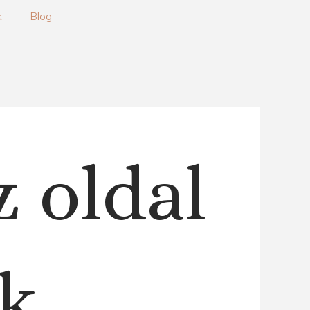
k
Blog
z oldal
k.