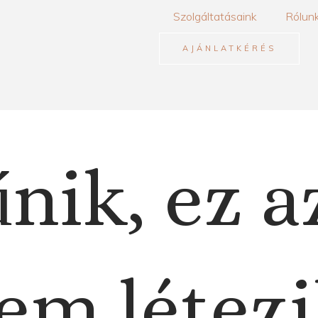
Szolgáltatásaink
Rólun
AJÁNLATKÉRÉS
nik, ez a
em létezi