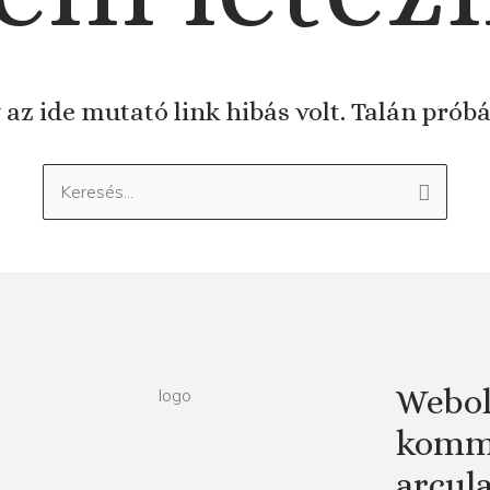
 az ide mutató link hibás volt. Talán prób
Keresés:
Webol
kommu
arcul