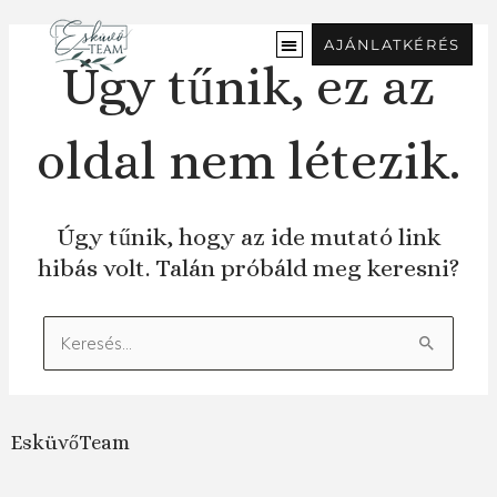
Ugrás
a
AJÁNLATKÉRÉS
tartalomra
Úgy tűnik, ez az
oldal nem létezik.
Úgy tűnik, hogy az ide mutató link
hibás volt. Talán próbáld meg keresni?
Keresés:
EsküvőTeam