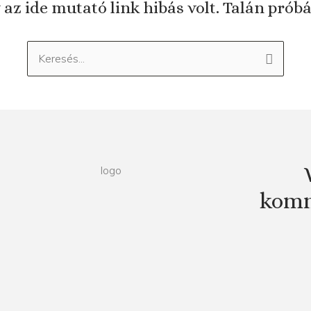
 az ide mutató link hibás volt. Talán prób
Keresés:
komm