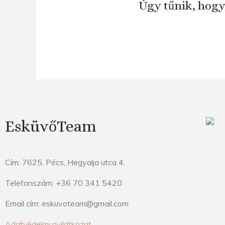
Úgy tűnik, hogy
EsküvőTeam
Cím: 7625, Pécs, Hegyalja utca 4.
Telefonszám: +36 70 341 5420
Email cím: eskuvoteam@gmail.com
Adatvédelmi nyilatkozat