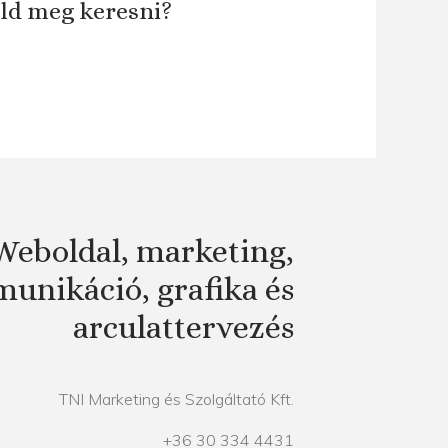
áld meg keresni?
Weboldal, marketing,
unikáció, grafika és
arculattervezés
TNI Marketing és Szolgáltató Kft.
+36 30 334 4431