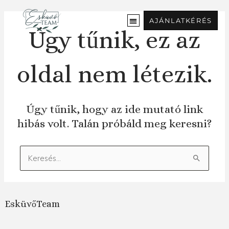
Ugrás
a
AJÁNLATKÉRÉS
tartalomra
Úgy tűnik, ez az
oldal nem létezik.
Úgy tűnik, hogy az ide mutató link
hibás volt. Talán próbáld meg keresni?
Keresés:
EsküvőTeam