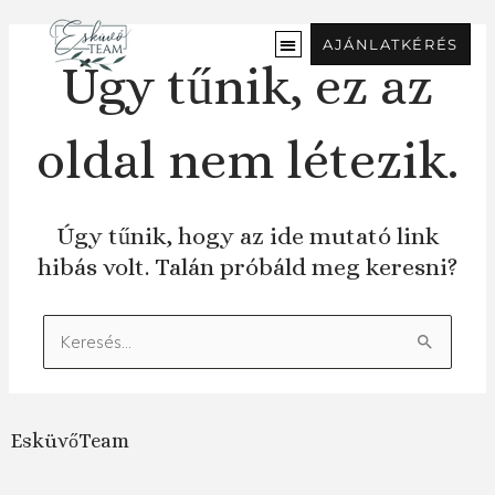
Ugrás
a
AJÁNLATKÉRÉS
tartalomra
Úgy tűnik, ez az
oldal nem létezik.
Úgy tűnik, hogy az ide mutató link
hibás volt. Talán próbáld meg keresni?
Keresés:
EsküvőTeam