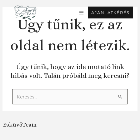
Ugrás
a
AJÁNLATKÉRÉS
tartalomra
Úgy tűnik, ez az
oldal nem létezik.
Úgy tűnik, hogy az ide mutató link
hibás volt. Talán próbáld meg keresni?
Keresés:
EsküvőTeam