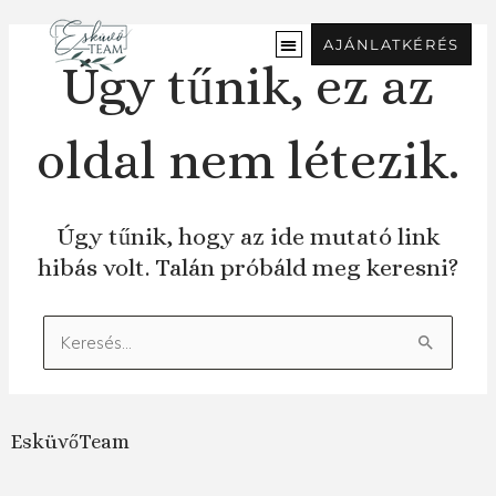
Ugrás
a
AJÁNLATKÉRÉS
tartalomra
Úgy tűnik, ez az
oldal nem létezik.
Úgy tűnik, hogy az ide mutató link
hibás volt. Talán próbáld meg keresni?
Keresés:
EsküvőTeam