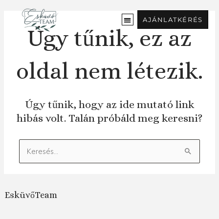
Ugrás
a
AJÁNLATKÉRÉS
tartalomra
Úgy tűnik, ez az
oldal nem létezik.
Úgy tűnik, hogy az ide mutató link
hibás volt. Talán próbáld meg keresni?
Keresés:
EsküvőTeam